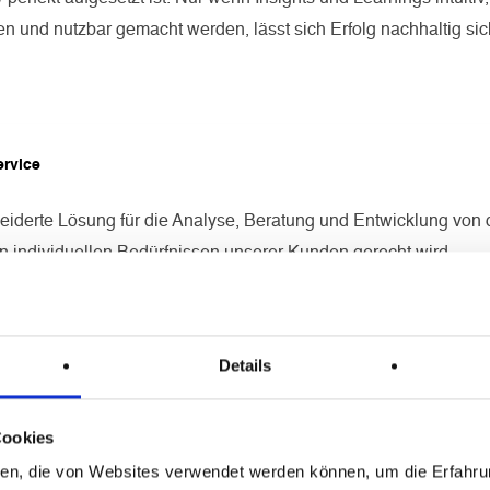
en und nutzbar gemacht werden, lässt sich Erfolg nachhaltig sic
ervice
derte Lösung für die Analyse, Beratung und Entwicklung von d
n individuellen Bedürfnissen unserer Kunden gerecht wird.
Details
llaborationsplattform, die sämtliche Apps und Funktionen des 
nd die Zusammenarbeit optimiert.
Cookies
ien, die von Websites verwendet werden können, um die Erfahrun
Algorithmen und direkte Anbindung an Vermarkter-Schnittstelle