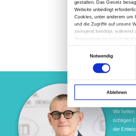
gestalten. Das Gesetz besagt
Lokale Omni Apps
Kampagnen in Echtz
Website unbedingt erforderli
Cookies, unter anderem um In
Integration lokal e
und die Zugriffe auf unsere 
Berücksichtigt wer
zwingend benötigt, während u
den Apps gehören A
auf Marktveränder
Verwendung technisch nicht n
Client Collaboration
Kampagnenstatus un
Webseite gesetzten Cookies 
Einwilligungsauswahl
Notwendig
Ablehnen
Jens Ha
Wir helfen
richtigen 
der Entwic