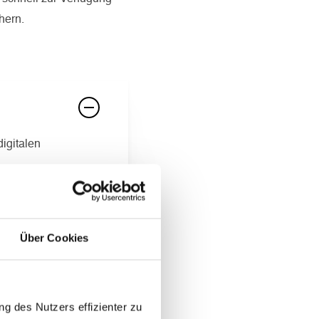
hern.
igitalen
Über Cookies
Media-Alltags an
g des Nutzers effizienter zu
n werden TV-