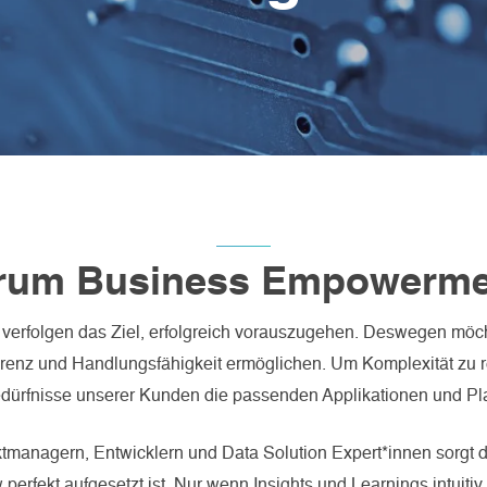
rum Business Empowerme
verfolgen das Ziel, erfolgreich vorauszugehen. Deswegen möc
enz und Handlungsfähigkeit ermöglichen. Um Komplexität zu re
edürfnisse unserer Kunden die passenden Applikationen und Pl
managern, Entwicklern und Data Solution Expert*innen sorgt da
 perfekt aufgesetzt ist. Nur wenn Insights und Learnings intuitiv