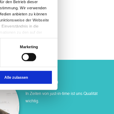
ür den Betrieb dieser
 Zustimmung. Wir verwenden
 Medien anbieten zu können
Plattform Omni. Zu
Funktionsweise der Webseite
achung, um sofort
 Einverständnis in die
 Reporting und
nen Kunden den
rmationen zu den auf der
sum
.
Marketing
Alle zulassen
Elmar Klemm
In Zeiten von just-in-time ist uns Qualität
wichtig.