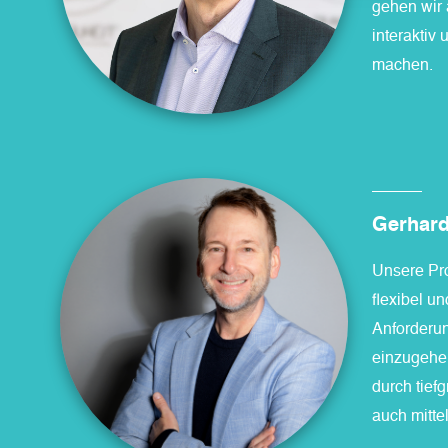
gehen wir 
interaktiv 
machen.
Gerhar
Unsere Pro
flexibel un
Anforderu
einzugehe
durch tief
auch mitte