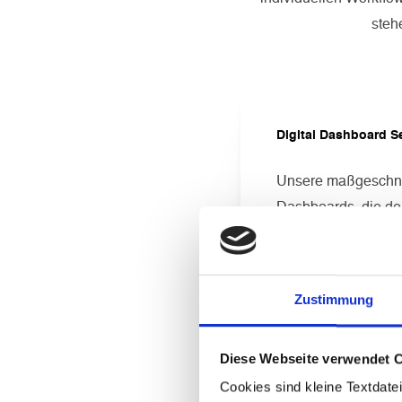
steh
Digital Dashboard S
Unsere maßgeschnei
Dashboards, die de
Empowerment Suite
Zustimmung
Eine webbasierte Ko
All Screen Optimizer
einem Ort vereint u
Diese Webseite verwendet 
Cookies sind kleine Textdate
Durch intelligente 