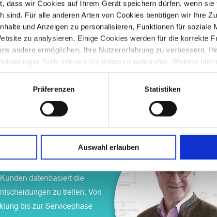
, dass wir Cookies auf Ihrem Gerät speichern dürfen, wenn sie f
eit automatisch optimiert.
ch sind. Für alle anderen Arten von Cookies benötigen wir Ihre
halte und Anzeigen zu personalisieren, Funktionen für soziale
ntwickelter Apps in Omnicom’s Precision Marketing und Insights 
Website zu analysieren. Einige Cookies werden für die korrekte 
den die neuesten Prognosedaten und kontinuierliche KPI-Überw
ns andere ermöglichen, Ihre Nutzererfahrung zu verbessern. Ihr
ll Screen Planner, Scenario Planner, Atreebution, Performance
ungen reagieren zu können. Über Reports und Dashboards kön
otwendiger Tools können Sie jederzeit widerrufen. Weitere Info
.
d die Optimierung live verfolgen.
finden Sie in der
Datenschutzerklärung
und zu uns im
Impres
Unsere Statements
Präferenzen
Statistiken
Auswahl erlauben
fft
 Kunden datenbasiert die
Entscheidungen zu treffen. Von
klung bis zur Servicephase