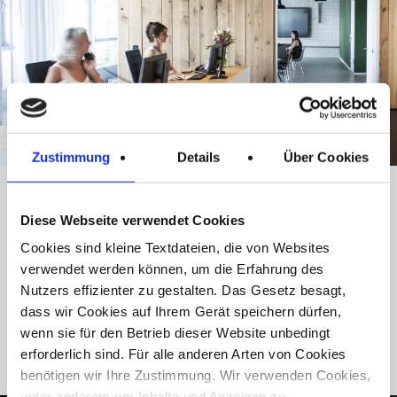
Zustimmung
Details
Über Cookies
Düsseldorf
Diese Webseite verwendet Cookies
Cookies sind kleine Textdateien, die von Websites
annalect Germany
verwendet werden können, um die Erfahrung des
Grünstraße 15
Nutzers effizienter zu gestalten. Das Gesetz besagt,
40212 Düsseldorf
dass wir Cookies auf Ihrem Gerät speichern dürfen,
Tel.: +49 211 38807 0
wenn sie für den Betrieb dieser Website unbedingt
E-Mail:
feedback@annalect.de
erforderlich sind. Für alle anderen Arten von Cookies
benötigen wir Ihre Zustimmung. Wir verwenden Cookies,
unter anderem um Inhalte und Anzeigen zu