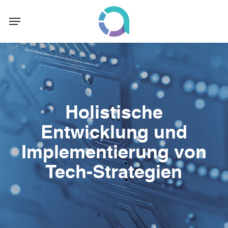
Skip
Menu
to
main
content
Holistische
Entwicklung und
Implementierung von
Tech-Strategien