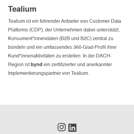
Schnelle Überführung neuer
Tools
Tealium
Marketing Technologien in den
Gebrauchsfertige Infrastruktur
Tealium ist ein führender Anbieter von Customer Data
operativen Betrieb
Platforms (CDP), der Unternehmen dabei unterstützt,
Konsument*innendaten (B2B und B2C) zentral zu
bündeln und ein umfassendes 360-Grad-Profil ihrer
Kund*innenaktivitäten zu erstellen. In der DACH-
Region ist
bynd
ein zertifizierter und anerkannter
Implementierungspartner von Tealium.
Instagram
LinkedIn