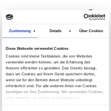
Media Efficiency Optimizer
Der Media Efficiency Optimizer hilft, die
Zustimmung
Details
Über Cookies
optimale Kontaktdosis einer Kampagne zu
bestimmen und so Mediabudgets effizienter
einzusetzen. Die daraus gewonnenen
Diese Webseite verwendet Cookies
Ableitungen können nahtlos in die
Cookies sind kleine Textdateien, die von Websites
verwendet werden können, um die Erfahrung des
Mediaplanung und -optimierung überführt
Nutzers effizienter zu gestalten. Das Gesetz besagt,
werden.
dass wir Cookies auf Ihrem Gerät speichern dürfen,
wenn sie für den Betrieb dieser Website unbedingt
erforderlich sind. Für alle anderen Arten von Cookies
benötigen wir Ihre Zustimmung. Wir verwenden Cookies,
unter anderem um Inhalte und Anzeigen zu
personalisieren, Funktionen für soziale Medien anbieten
zu können und die Zugriffe auf unsere Website zu