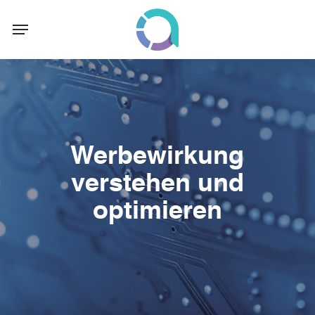
Skip
Menu
to
main
content
Werbewirkung
verstehen und
optimieren