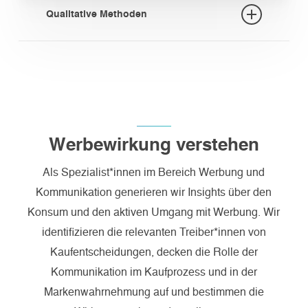
Qualitative Methoden
Fokusgruppen, Tiefeninterviews, digitale
Tagebücher und Communities – mit einem
breiten qualitativen Instrumentarium sind wir
in der Lage, einen tieferen Blick hinter die
nackten Zahlen zu werfen und dem
Werbewirkung verstehen
individuellen „Warum“ nachzuspüren. Das
vertiefte Verständnis hilft unseren Kunden,
Als Spezialist*innen im Bereich Werbung und
ihre Botschaft zu schärfen und dem
Kommunikation generieren wir Insights über den
Konsumenten auf Augenhöhe zu begegnen.
Konsum und den aktiven Umgang mit Werbung. Wir
identifizieren die relevanten Treiber*innen von
Kaufentscheidungen, decken die Rolle der
Kommunikation im Kaufprozess und in der
Markenwahrnehmung auf und bestimmen die