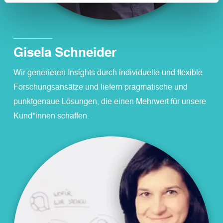
Gisela Schneider
Wir generieren Insights durch individuelle und flexible
Forschungsansätze und liefern pragmatische und
punktgenaue Lösungen, die einen Mehrwert für unsere
Kund*innen schaffen.