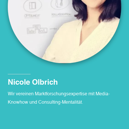
Nicole Olbrich
Wir vereinen Marktforschungsexpertise mit Media-
Knowhow und Consulting-Mentalität.