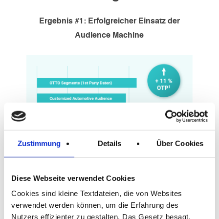
Ergebnis
#1:
Erfolgreicher
Einsatz
der
Audience Machine
Zustimmung
Details
Über Cookies
Ergebnis
#2: Retail Media
Daten
zeigen
eine
hohe
Relevanz
Diese Webseite verwendet Cookies
Cookies sind kleine Textdateien, die von Websites
verwendet werden können, um die Erfahrung des
Nutzers effizienter zu gestalten. Das Gesetz besagt,