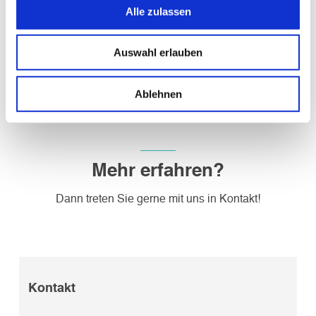
Auch die Relevanz der Retail Media Daten
Alle zulassen
konnte bewiesen werden. Die Click-Through-
Rate (CTR) war mit den Retail Media Daten 4
Auswahl erlauben
Mal so hoch wie im Vergleichstargeting.
Ablehnen
Mehr erfahren?
Dann treten Sie gerne mit uns in Kontakt!
Kontakt