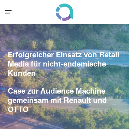
Skip
Menu
to
main
content
Erfolgreicher Einsatz von Retail
Media für nicht-endemische
Kunden
Case zur Audience Machine
gemeinsam mit Renault und
OTTO